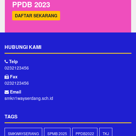
PPDB 2023
DAFTAR SEKARANG
HUBUNGI KAMI
Telp
0232123456
Fax
0232123456
Email
smkn1wayserdang.sch.id
TAGS
SMKWAYSERANG
SPMB 2025
PPDB2022
TKJ