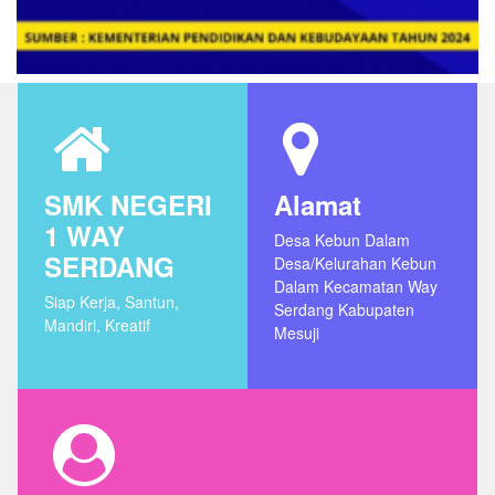
SMK NEGERI
Alamat
1 WAY
Desa Kebun Dalam
SERDANG
Desa/Kelurahan Kebun
Dalam Kecamatan Way
Siap Kerja, Santun,
Serdang Kabupaten
Mandiri, Kreatif
Mesuji