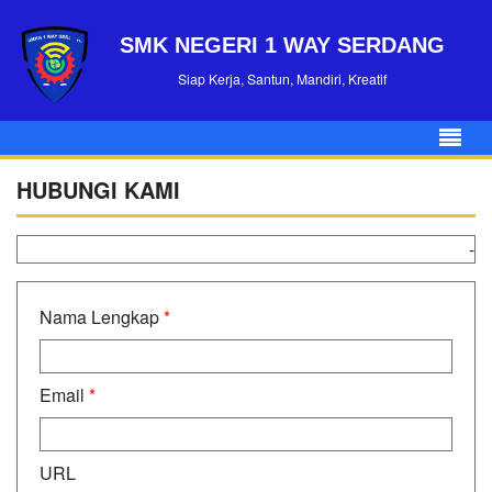
SMK NEGERI 1 WAY SERDANG
Siap Kerja, Santun, Mandiri, Kreatif
HUBUNGI KAMI
-
Nama Lengkap
*
Email
*
URL