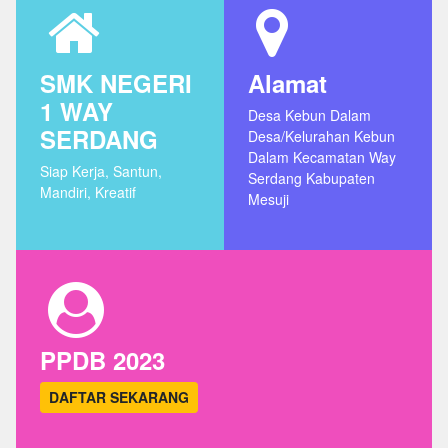
SMK NEGERI
Alamat
1 WAY
Desa Kebun Dalam
SERDANG
Desa/Kelurahan Kebun
Dalam Kecamatan Way
Siap Kerja, Santun,
Serdang Kabupaten
Mandiri, Kreatif
Mesuji
PPDB 2023
DAFTAR SEKARANG