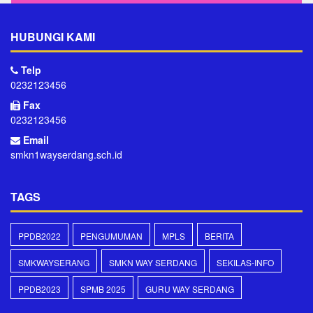
HUBUNGI KAMI
Telp
0232123456
Fax
0232123456
Email
smkn1wayserdang.sch.id
TAGS
PPDB2022
PENGUMUMAN
MPLS
BERITA
SMKWAYSERANG
SMKN WAY SERDANG
SEKILAS-INFO
PPDB2023
SPMB 2025
GURU WAY SERDANG