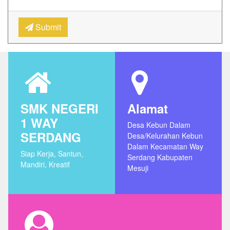
Submit
SMK NEGERI
Alamat
1 WAY
Desa Kebun Dalam
SERDANG
Desa/Kelurahan Kebun
Dalam Kecamatan Way
Siap Kerja, Santun,
Serdang Kabupaten
Mandiri, Kreatif
Mesuji